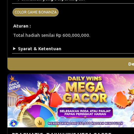
COLOR GAME BONANZA
Aturan :
Total hadiah senilai Rp 600,000,000.
Syarat & Ketentuan
De