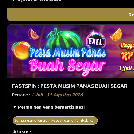
De
FASTSPIN : PESTA MUSIM PANAS BUAH SEGAR
Periode :
1 Juli - 31 Agustus 2026
Permainan yang berpartisipasi
Semua game Fastspin kecuali game Tembak Ikan
Aturan :