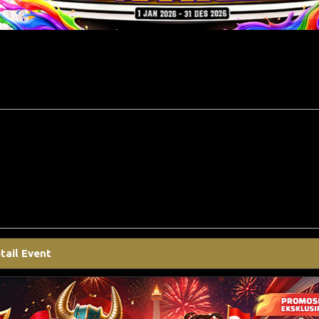
tail Event