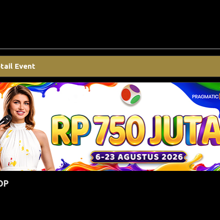
tail Event
OP