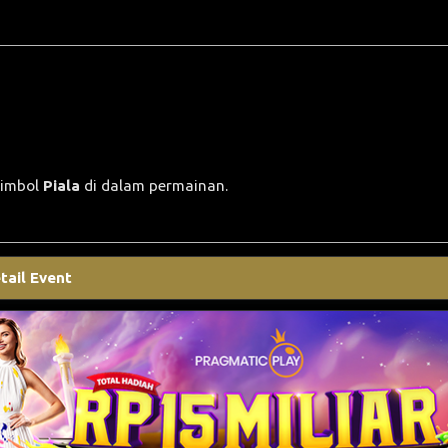
simbol
Piala
di dalam permainan.
tail Event