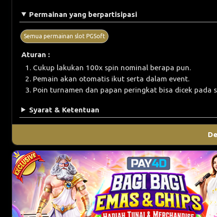
Permainan yang berpartisipasi
Semua permainan slot PGSoft
Aturan :
Cukup lakukan 100x spin nominal berapa pun.
Pemain akan otomatis ikut serta dalam event.
Poin turnamen dan papan peringkat bisa dicek pada 
Syarat & Ketentuan
De