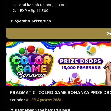
Total hadiah Rp 888,888,888.
1 EXP = Rp.16,500.
Syarat & Ketentuan
De
PRAGMATIC : COLRO GAME BONANZA PRIZE DR
Periode :
6 - 23 Agustus 2026
Permainan yang berpartisipasi