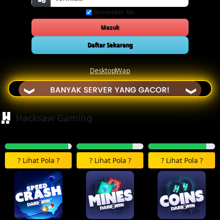
Remember Me
Masuk
Daftar Sekarang
Desktop
Wap
Hacksaw Gaming
95% RTP
84% RTP
87% RTP
? Lihat Pola ?
? Lihat Pola ?
? Lihat Pola ?