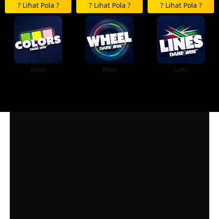
? Lihat Pola ?
? Lihat Pola ?
? Lihat Pola ?
Colors
Wheel
Lines