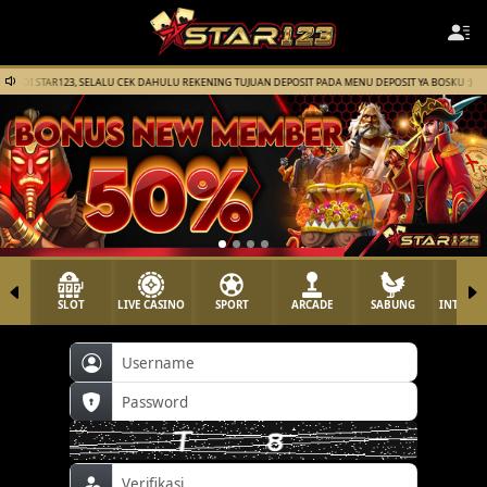
DI STAR123, SELALU CEK DAHULU REKENING TUJUAN DEPOSIT PADA MENU DEPOSIT YA BOSKU :)
SLOT
LIVE CASINO
SPORT
ARCADE
SABUNG
INTERAC