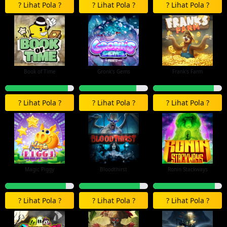
? Lihat Pola ?
? Lihat Pola ?
? Lihat Pola ?
Book of Time
Gronk's Gems
Frank's Farm
91% RTP
83% RTP
88% RTP
? Lihat Pola ?
? Lihat Pola ?
? Lihat Pola ?
Magic Piggy
Bloodthirst
Ronin Stackways
88% RTP
88% RTP
90% RTP
? Lihat Pola ?
? Lihat Pola ?
? Lihat Pola ?