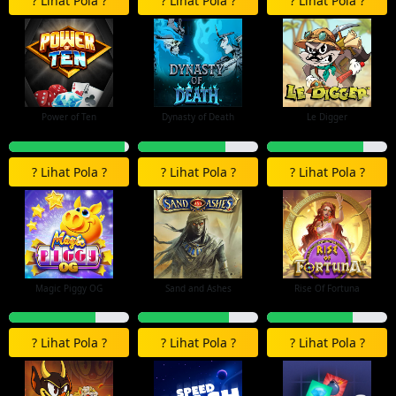
? Lihat Pola ?
? Lihat Pola ?
? Lihat Pola ?
Power of Ten
Dynasty of Death
Le Digger
96% RTP
73% RTP
80% RTP
? Lihat Pola ?
? Lihat Pola ?
? Lihat Pola ?
Magic Piggy OG
Sand and Ashes
Rise Of Fortuna
72% RTP
76% RTP
71% RTP
? Lihat Pola ?
? Lihat Pola ?
? Lihat Pola ?