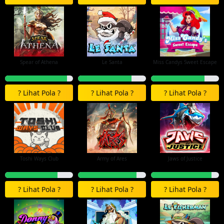
Spear of Athena
Le Santa
Miss Candys Sweet Escape
91% RTP
79% RTP
79% RTP
? Lihat Pola ?
? Lihat Pola ?
? Lihat Pola ?
Toshi Ways Club
Army of Ares
Jaws of Justice
77% RTP
86% RTP
89% RTP
? Lihat Pola ?
? Lihat Pola ?
? Lihat Pola ?