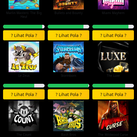
Marlin Masters: The Big
Bullets and Bounty
Miami Mayhem
Haul
94% RTP
86% RTP
87% RTP
? Lihat Pola ?
? Lihat Pola ?
? Lihat Pola ?
Le Zeus
Stormborn
The Luxe
75% RTP
98% RTP
79% RTP
? Lihat Pola ?
? Lihat Pola ?
? Lihat Pola ?
The Count
Bash Bros
The Wildwood Curse