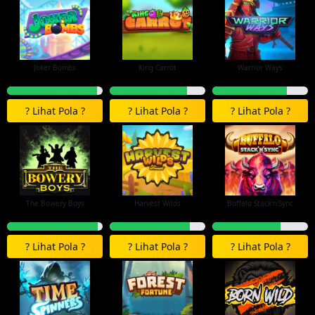
Joker Bombs
King Carrot
Warrior Ways
94% RTP
81% RTP
78% RTP
? Lihat Pola ?
? Lihat Pola ?
? Lihat Pola ?
The Bowery Boys
Harvest Wilds
Buffalo Stack'n'Sync
95% RTP
84% RTP
71% RTP
? Lihat Pola ?
? Lihat Pola ?
? Lihat Pola ?