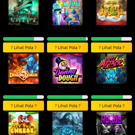
Cursed Crypt
Twisted Lab
Tai the Toadc
76% RTP
95% RTP
74% RTP
? Lihat Pola ?
? Lihat Pola ?
? Lihat Pola ?
Dragon's Domain
Donny Dough
Octo Attack
83% RTP
86% RTP
78% RTP
? Lihat Pola ?
? Lihat Pola ?
? Lihat Pola ?