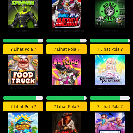
Ultimate Slot of America
Booze Bash
Spinman
87% RTP
83% RTP
95% RTP
? Lihat Pola ?
? Lihat Pola ?
? Lihat Pola ?
Le King
Fred's Food Truck
Rainbow Princess
82% RTP
93% RTP
75% RTP
? Lihat Pola ?
? Lihat Pola ?
? Lihat Pola ?