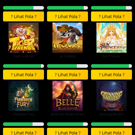
74% RTP
90% RTP
85% RTP
? Lihat Pola ?
? Lihat Pola ?
? Lihat Pola ?
Tiger Legends
Le Cowboy
Sun Princess
93% RTP
73% RTP
93% RTP
? Lihat Pola ?
? Lihat Pola ?
? Lihat Pola ?
Forbidden Fury
Belle the Blade Hunter
Grinning Harvest
72% RTP
88% RTP
80% RTP
? Lihat Pola ?
? Lihat Pola ?
? Lihat Pola ?