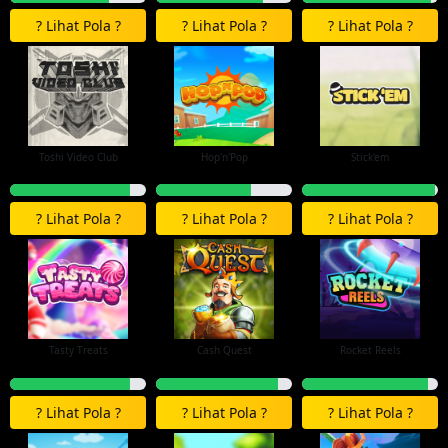
73% RTP
79% RTP
95% RTP
? Lihat Pola ?
? Lihat Pola ?
? Lihat Pola ?
Toshi Video Club
Hop'n'Pop
Stick'em
88% RTP
70% RTP
98% RTP
? Lihat Pola ?
? Lihat Pola ?
? Lihat Pola ?
Tasty Treats
Cash Quest
Rocket Reels
88% RTP
90% RTP
93% RTP
? Lihat Pola ?
? Lihat Pola ?
? Lihat Pola ?