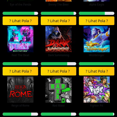
Eye of the Panda
Benny The Beer
Alpha Eagle
89% RTP
93% RTP
73% RTP
? Lihat Pola ?
? Lihat Pola ?
? Lihat Pola ?
Feel The Beat
Dark Summoning
Wishbringer
82% RTP
74% RTP
97% RTP
? Lihat Pola ?
? Lihat Pola ?
? Lihat Pola ?
Reign of Rome
Rad Maxx
Fighter Pit