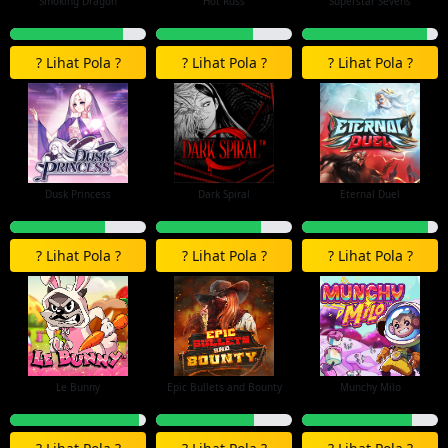
Smoking Dragon
Hot Ross
Superstar Sevens
83% RTP
71% RTP
92% RTP
? Lihat Pola ?
? Lihat Pola ?
? Lihat Pola ?
Dusk Princess
Dark Spiral
Eternal Duel
70% RTP
77% RTP
93% RTP
? Lihat Pola ?
? Lihat Pola ?
? Lihat Pola ?
Le Bunny
Epic Bullets and Bounty
Munchy Milo
95% RTP
72% RTP
81% RTP