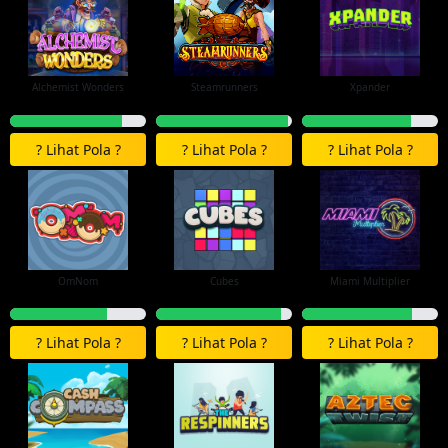
Alchemist Wonders
Steamrunners
Xpander
82% RTP
97% RTP
80% RTP
? Lihat Pola ?
? Lihat Pola ?
? Lihat Pola ?
OmNom
Cubes
Miami Multiplier
71% RTP
92% RTP
81% RTP
? Lihat Pola ?
? Lihat Pola ?
? Lihat Pola ?