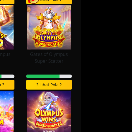
ympus
Gates of Olympus
Super Scatter
73% RTP
a ?
? Lihat Pola ?