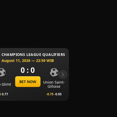
anza
Fortune of Olympus
 CHAMPIONS LEAGUE QUALIFIERS
August 11, 2026 — 22:59 WIB
83% RTP
0 : 0
a ?
? Lihat Pola ?
Next
BET NOW
Union Saint-
 Glimt
Gilloise
5
0.77
-0.75
-0.95