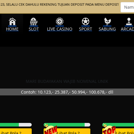
ELALU CEK DAHULU REKENING TUJUAN DEPOSIT PADA MENU DEPOSIT YA BOSKU :)
HOME
SLOT
LIVE CASINO
SPORT
SABUNG
ARCA
MARI BUDAYAKAN WAJIB NOMINAL UNIK
Contoh: 10.123,- 25.387,- 50.994,- 100.678,- dll
88% RTP
88% RTP
Lihat Pola ?
? Lihat Pola ?
? Lihat Pol