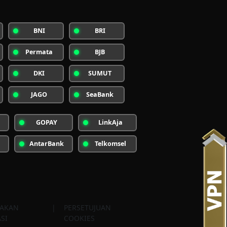
 1000
Sugar Rush 1000
BNI
BRI
88% RTP
a ?
? Lihat Pola ?
Permata
BJB
DKI
SUMUT
JAGO
SeaBank
GOPAY
LinkAja
onanza
Tut’s Treasure Tower
AntarBank
Telkomsel
89% RTP
a ?
? Lihat Pola ?
JAKAN
|
PERSETUJUAN
ASI
COOKIES