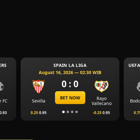
 of Gatot Kaca
Starlight Princess
Sweet Bon
1000
ERS
SPAIN LA LIGA
UEFA
August 16, 2026 — 02:30 WIB
71% RTP
74% RTP
0 : 0
Lihat Pola ?
? Lihat Pola ?
? Lihat Pol
BET NOW
Rayo
e FC
Sevilla
Bodo
Vallecano
0.93
0.25
0.95
-0.25
0.95
0.7