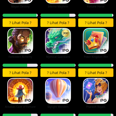
Mayan Destiny
Inferno Mayhem
Fortune Horse
96% RTP
82% RTP
96% RTP
? Lihat Pola ?
? Lihat Pola ?
? Lihat Pola ?
Forbidden Alchemy
Mythical Guardians
Poker Kingdom Win
70% RTP
98% RTP
94% RTP
? Lihat Pola ?
? Lihat Pola ?
? Lihat Pola ?
Alibabas Cave of Fortune
Skylight Wonders
Pharaoh Royals