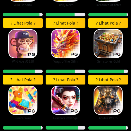
Wild Bandito
Lucky Neko
Treasures of Aztec
92% RTP
73% RTP
96% RTP
? Lihat Pola ?
? Lihat Pola ?
? Lihat Pola ?
Wild Ape #3258
Ways of the Qilin
Gemstones Gold
81% RTP
74% RTP
90% RTP
? Lihat Pola ?
? Lihat Pola ?
? Lihat Pola ?
Pinata Wins
Geisha's Revenge
Anubis Wrath