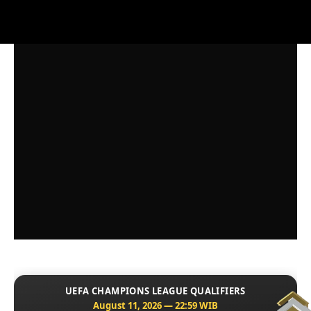
UEFA CHAMPIONS LEAGUE QUALIFIERS
August 11, 2026 — 22:59 WIB