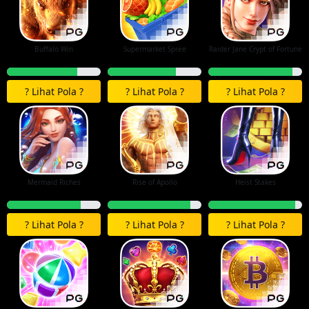
Buffalo Win
Supermarket Spree
Raider Jane Crypt of Fortune
75% RTP
73% RTP
90% RTP
? Lihat Pola ?
? Lihat Pola ?
? Lihat Pola ?
Mermaid Riches
Rise of Apollo
Heist Stakes
79% RTP
88% RTP
93% RTP
? Lihat Pola ?
? Lihat Pola ?
? Lihat Pola ?