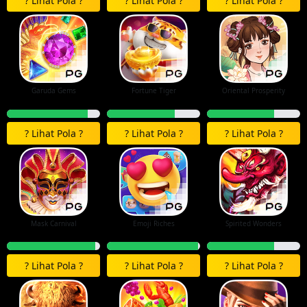
? Lihat Pola ?
? Lihat Pola ?
? Lihat Pola ?
Garuda Gems
Fortune Tiger
Oriental Prosperity
87% RTP
73% RTP
72% RTP
? Lihat Pola ?
? Lihat Pola ?
? Lihat Pola ?
Mask Carnival
Emoji Riches
Spirited Wonders
95% RTP
98% RTP
72% RTP
? Lihat Pola ?
? Lihat Pola ?
? Lihat Pola ?