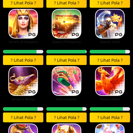
? Lihat Pola ?
? Lihat Pola ?
? Lihat Pola ?
Secrets of Cleopatra
Jewels of Prosperity
Galactic Gems
83% RTP
98% RTP
88% RTP
? Lihat Pola ?
? Lihat Pola ?
? Lihat Pola ?
Genies 3 Wishes
Wild Fireworks
Phoenix Rises
85% RTP
90% RTP
82% RTP
? Lihat Pola ?
? Lihat Pola ?
? Lihat Pola ?