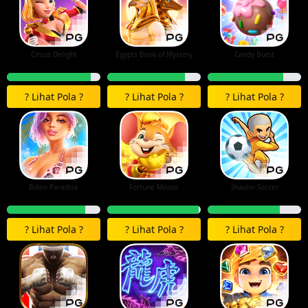
Circus Delight
Egypts Book of Mystery
Candy Burst
90% RTP
83% RTP
81% RTP
? Lihat Pola ?
? Lihat Pola ?
? Lihat Pola ?
Bikini Paradise
Fortune Mouse
Shaolin Soccer
84% RTP
98% RTP
77% RTP
? Lihat Pola ?
? Lihat Pola ?
? Lihat Pola ?