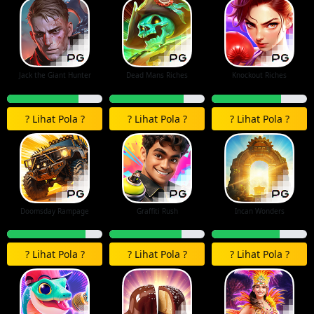
Jack the Giant Hunter
Dead Mans Riches
Knockout Riches
75% RTP
78% RTP
73% RTP
? Lihat Pola ?
? Lihat Pola ?
? Lihat Pola ?
Doomsday Rampage
Graffiti Rush
Incan Wonders
82% RTP
76% RTP
71% RTP
? Lihat Pola ?
? Lihat Pola ?
? Lihat Pola ?