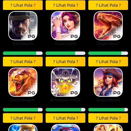
95% RTP
82% RTP
95% RTP
? Lihat Pola ?
? Lihat Pola ?
? Lihat Pola ?
Mafia Mayhem
Cocktail Nights
Dragon Hatch 2
84% RTP
74% RTP
83% RTP
? Lihat Pola ?
? Lihat Pola ?
? Lihat Pola ?
Jurassic Kingdom
Mr Treasures Fortune
Queen of Bounty
88% RTP
90% RTP
91% RTP
? Lihat Pola ?
? Lihat Pola ?
? Lihat Pola ?