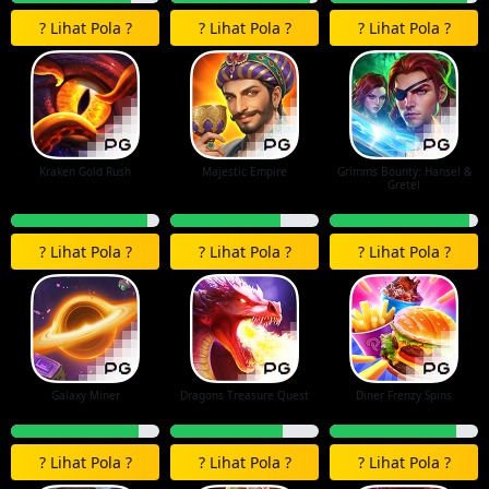
81% RTP
94% RTP
93% RTP
? Lihat Pola ?
? Lihat Pola ?
? Lihat Pola ?
Kraken Gold Rush
Majestic Empire
Grimms Bounty: Hansel &
Gretel
92% RTP
74% RTP
94% RTP
? Lihat Pola ?
? Lihat Pola ?
? Lihat Pola ?
Galaxy Miner
Dragons Treasure Quest
Diner Frenzy Spins
86% RTP
76% RTP
85% RTP
? Lihat Pola ?
? Lihat Pola ?
? Lihat Pola ?