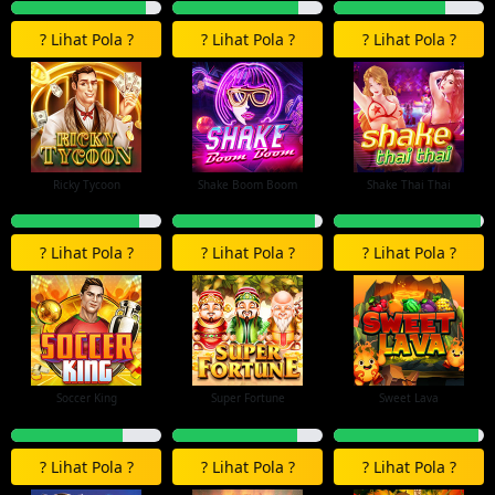
Princess Of Crime
Princess of RA
Prosperity Dragon
90% RTP
84% RTP
74% RTP
? Lihat Pola ?
? Lihat Pola ?
? Lihat Pola ?
Ricky Tycoon
Shake Boom Boom
Shake Thai Thai
85% RTP
95% RTP
98% RTP
? Lihat Pola ?
? Lihat Pola ?
? Lihat Pola ?
Soccer King
Super Fortune
Sweet Lava