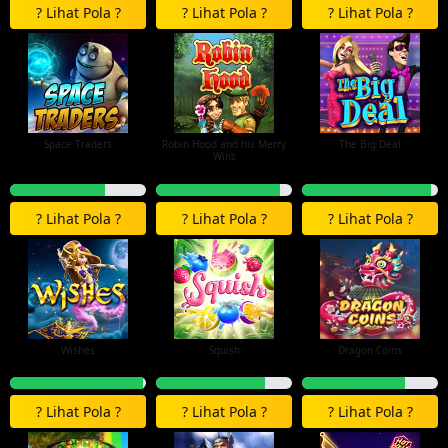
? Lihat Pola ?
? Lihat Pola ?
? Lihat Pola ?
Space Traders
Robin Hood and his Merry
The Big Deal
Wins
70% RTP
91% RTP
95% RTP
? Lihat Pola ?
? Lihat Pola ?
? Lihat Pola ?
Wishes
Squish
Dragon Coins
98% RTP
80% RTP
76% RTP
? Lihat Pola ?
? Lihat Pola ?
? Lihat Pola ?