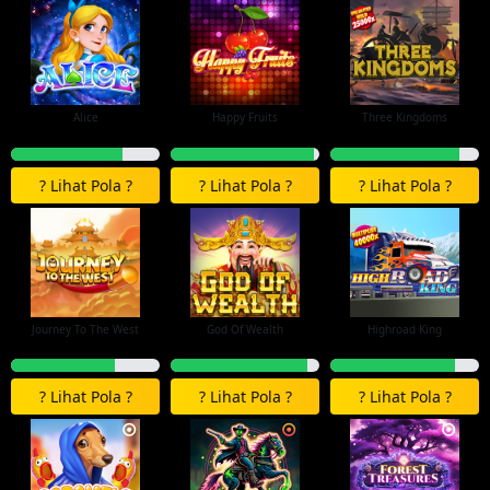
Alice
Happy Fruits
Three Kingdoms
75% RTP
96% RTP
87% RTP
? Lihat Pola ?
? Lihat Pola ?
? Lihat Pola ?
Journey To The West
God Of Wealth
Highroad King
70% RTP
92% RTP
84% RTP
? Lihat Pola ?
? Lihat Pola ?
? Lihat Pola ?