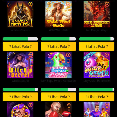
Anubis Obelisk
Wild West Girls
Red Dragon Ways
72% RTP
81% RTP
89% RTP
? Lihat Pola ?
? Lihat Pola ?
? Lihat Pola ?
Witch's Secret
Don Papu Sweet Halloween
Juicy Crush Halloween
91% RTP
76% RTP
95% RTP
? Lihat Pola ?
? Lihat Pola ?
? Lihat Pola ?