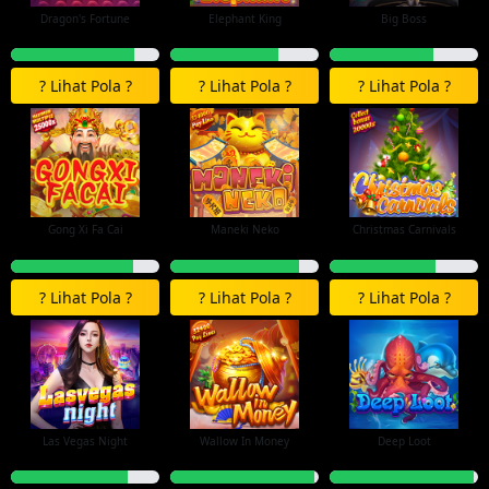
Dragon's Fortune
Elephant King
Big Boss
83% RTP
73% RTP
70% RTP
? Lihat Pola ?
? Lihat Pola ?
? Lihat Pola ?
Gong Xi Fa Cai
Maneki Neko
Christmas Carnivals
82% RTP
87% RTP
71% RTP
? Lihat Pola ?
? Lihat Pola ?
? Lihat Pola ?
Las Vegas Night
Wallow In Money
Deep Loot