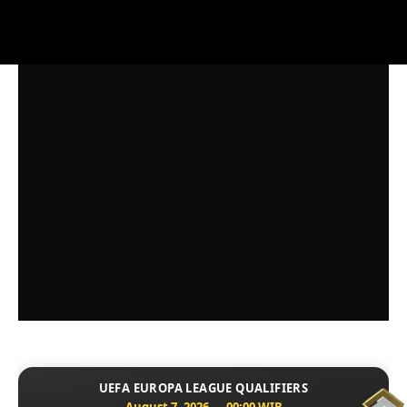
UEFA EUROPA LEAGUE QUALIFIERS
August 7, 2026 — 00:00 WIB