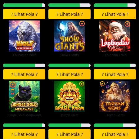
93% RTP
74% RTP
80% RTP
? Lihat Pola ?
? Lihat Pola ?
? Lihat Pola ?
Caucasian Wolf
Snow Giants
Laplandia Train
76% RTP
96% RTP
86% RTP
? Lihat Pola ?
? Lihat Pola ?
? Lihat Pola ?
Jungle Gold Megaways
Brazil Farm
Troyan Gems
93% RTP
78% RTP
70% RTP
? Lihat Pola ?
? Lihat Pola ?
? Lihat Pola ?