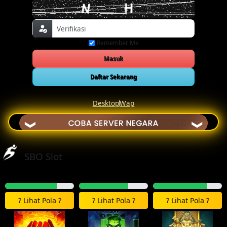
Remember Me
Masuk
Daftar Sekarang
Desktop
Wap
SBO Slot
75% RTP
71% RTP
79% RTP
? Lihat Pola ?
? Lihat Pola ?
? Lihat Pola ?