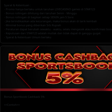
Syarat & Ketentuan :
- Promo hanya berlaku untuk taruhan LIVECASINO games di STAR123
- Bonus rollingan dihitung dari taruhan Senin - Minggu
- Bonus rollingan di bagikan setiap SENIN jam 5 Sore
- Jika terindikasikan ada kecurangan, maka bonus akan di tarik kembali
- Minimal bonus yang diberikan 5rb Rupiah
- Peraturan dapat berubah sewaktu - waktu, selalu mengecek atau konfirmasi bo
- Keputusan dari STAR123 adalah mutlak dan tidak dapat di ganggu gugat.
- Syarat & Ketentuan Umum berlaku
Bonus Sportbook Cashback 5%
==Contoh==