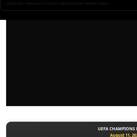
- Syarat dan Ketentuan Promo ini dapat berubah sewaktu-waktu
UEFA CHAMPIONS 
August 11, 20