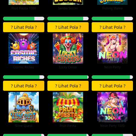
Fruit Fiesta 1000
Samba Soccer
Fishing Mania
76% RTP
87% RTP
79% RTP
? Lihat Pola ?
? Lihat Pola ?
? Lihat Pola ?
Cosmic Riches
Lucky Circus
Neon Party
88% RTP
97% RTP
93% RTP
? Lihat Pola ?
? Lihat Pola ?
? Lihat Pola ?