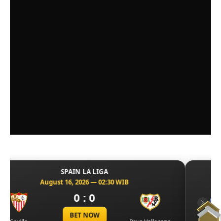
SPAIN LA LIGA
August 16, 2026 — 00:30 WIB